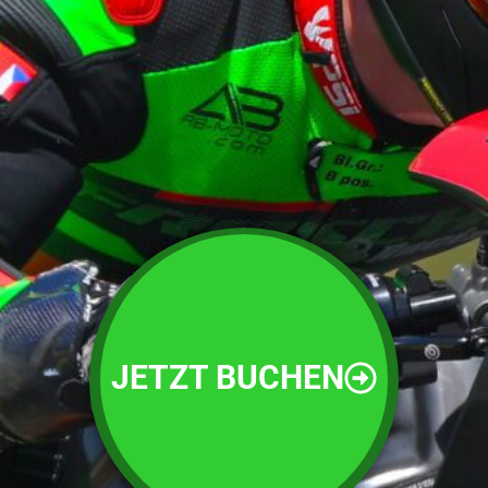
JETZT BUCHEN